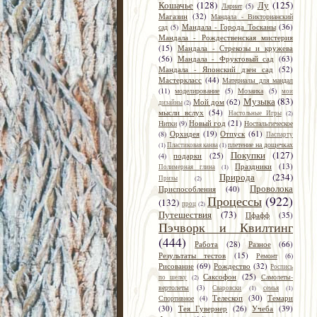
Кошачье
(128)
Лу
(125)
Лариат
(5)
Магазин
(32)
Мандала - Викторианский
Мандала - Города Тосканы
(36)
сад
(5)
Мандала - Рождественская мистерия
(15)
Мандала - Стрекозы и кружева
(56)
Мандала - Фруктовый сад
(63)
Мандала - Японский дзен сад
(52)
Мастеркласс
(44)
Материалы для мандал
(11)
моделирование
(5)
Мозаика
(5)
мои
Музыка
(83)
Мой дом
(62)
дизайны
(2)
мысли вслух
(54)
Настольные Игры
(2)
Новый год
(21)
Нитки
(9)
Ностальгическое
Орхидея
(19)
Отпуск
(61)
(8)
Паспарту
плетение на дощечках
(1)
Пластиковая канва
(1)
Покупки
(127)
подарки
(25)
(4)
Праздники
(13)
Полимерная глина
(1)
Природа
(234)
Призы
(2)
Проволока
Приспособления
(40)
Процессы
(922)
(132)
проц
(2)
Путешествия
(73)
Пфафф
(35)
Пэчворк и Квилтинг
(444)
Работа
(28)
Разное
(66)
Результаты тестов
(15)
Ремонт
(6)
Рисование
(69)
Рождество
(32)
Роспись
Саксофон
(25)
Самолеты-
по шелку
(2)
вертолеты
(3)
Сваровски
(1)
семья
(1)
Телескоп
(30)
Темари
Спортивное
(4)
(30)
Тея Гувернер
(26)
Учеба
(39)