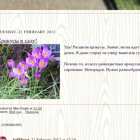
UESDAY, 21 FEBRUARY 2012
Крокусы в саду!
Ура! Расцвели крокусы. Значит, весна иде
денек. Я даже стирку на улицу вывесила су
Почему-то, из всех разноцветных крокусов
сиреневые. Непорядок. Нужно разнообраз
osted by
Miss Eagle
at
12:08
abels:
Mой сад
,
Природа
 comments:
JulMiron
21 February 2012 at 12:16