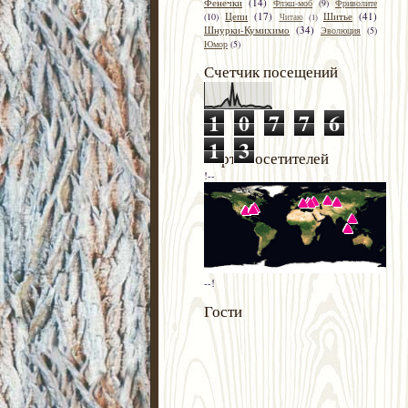
Фенечки
(14)
Флэш-моб
(9)
Фриволите
Цепи
(17)
Шитье
(41)
(10)
Читаю
(1)
Шнурки-Кумихимо
(34)
Эволюция
(5)
Юмор
(5)
Счетчик посещений
1
0
7
7
6
1
3
Карта посетителей
!--
--!
Гости