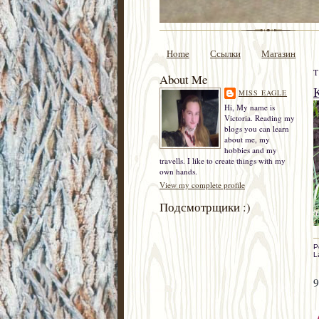
Home
Ссылки
Магазин
T
About Me
MISS EAGLE
Hi, My name is
Victoria. Reading my
blogs you can learn
about me, my
hobbies and my
travells. I like to create things with my
own hands.
View my complete profile
Подсмотрщики :)
P
L
9