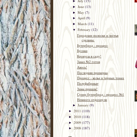
July
(15)
►
June
(13)
►
May
(7)
►
April
(9)
►
March
(11)
►
February
(12)
▼
Городские полоски и листья
сделаны.
Бутерброд - процесс
Бусики
Крокусы в саду!
Заказ №2 готов
Авось!
Последняя примерка
Процесс - колье в черных тонах
Полуфабрикат
Зима пришла!
Супер бутерброд - процесс №1
Немного отдохнули
January
(9)
►
2011
(110)
►
2010
(118)
►
2009
(177)
►
2008
(187)
►