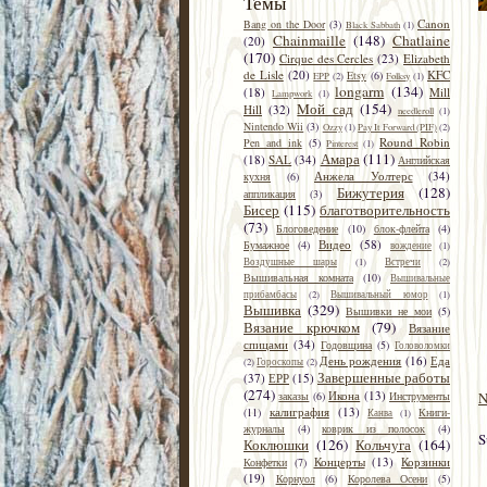
Темы
Canon
Bang on the Door
(3)
Black Sabbath
(1)
Chainmaille
(148)
Chatlaine
(20)
(170)
Cirque des Cercles
(23)
Elizabeth
de Lisle
(20)
KFC
Etsy
(6)
EPP
(2)
Folksy
(1)
longarm
(134)
(18)
Mill
Lampwork
(1)
Mой сад
(154)
Hill
(32)
needleroll
(1)
Nintendo Wii
(3)
Ozzy
(1)
Pay It Forward (PIF)
(2)
Round Robin
Pen and ink
(5)
Pinterest
(1)
Амара
(111)
(18)
SAL
(34)
Английская
Анжела Уолтерс
(34)
кухня
(6)
Бижутерия
(128)
аппликация
(3)
Бисер
(115)
благотворительность
(73)
Блоговедение
(10)
блок-флейта
(4)
Видео
(58)
Бумажное
(4)
вождение
(1)
Воздушные шары
(1)
Встречи
(2)
Вышивальная комната
(10)
Вышивальные
прибамбасы
(2)
Вышивальный юмор
(1)
Вышивка
(329)
Вышивки не мои
(5)
Вязание крючком
(79)
Вязание
спицами
(34)
Годовщина
(5)
Головоломки
День рождения
(16)
Еда
(2)
Гороскопы
(2)
Завершенные работы
(37)
ЕРР
(15)
(274)
Икона
(13)
N
заказы
(6)
Инструменты
калиграфия
(13)
(11)
Книги-
Канва
(1)
журналы
(4)
коврик из полосок
(4)
S
Коклюшки
(126)
Кольчуга
(164)
Концерты
(13)
Корзинки
Конфетки
(7)
(19)
Корнуол
(6)
Королева Осени
(5)