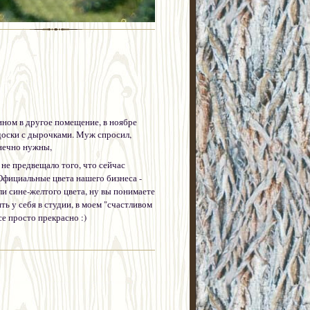
ином в другое помещение, в ноябре
доски с дырочками. Муж спросил,
онечно нужны,
не предвещало того, что сейчас
Официальные цвета нашего бизнеса -
и сине-желтого цвета, ну вы понимаете
ить у себя в студии, в моем "счастливом
се просто прекрасно :)