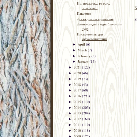
Ну, поехали... то есть,
N
полетели...
Пакуемся
S
Доска для инструментов
Делаю сэндвич одноблочного
чуда
Инструменты для
кружевоплетения
April
(6)
►
March
(7)
►
February
(8)
►
January
(13)
►
2021
(122)
►
2020
(46)
►
2019
(73)
►
2018
(43)
►
2017
(60)
►
2016
(293)
►
2015
(110)
►
2014
(205)
►
2013
(284)
►
2012
(160)
►
2011
(110)
►
2010
(118)
►
2009
(177)
►