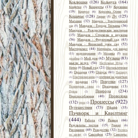
Коклюшки
(126)
Кольчуга
(164)
Концерты
(13)
Корзинки
Конфетки
(7)
(19)
Корнуол
(6)
Королева Осени
(5)
Кошачье
(128)
Лу
(125)
Лариат
(5)
Магазин
(32)
Мандала - Викторианский
Мандала - Города Тосканы
(36)
сад
(5)
Мандала - Рождественская мистерия
(15)
Мандала - Стрекозы и кружева
(56)
Мандала - Фруктовый сад
(63)
Мандала - Японский дзен сад
(52)
Мастеркласс
(44)
Материалы для мандал
(11)
моделирование
(5)
Мозаика
(5)
мои
Музыка
(83)
Мой дом
(62)
дизайны
(2)
мысли вслух
(54)
Настольные Игры
(2)
Новый год
(21)
Нитки
(9)
Ностальгическое
Орхидея
(19)
Отпуск
(61)
(8)
Паспарту
плетение на дощечках
(1)
Пластиковая канва
(1)
Покупки
(127)
подарки
(25)
(4)
Праздники
(13)
Полимерная глина
(1)
Природа
(234)
Призы
(2)
Проволока
Приспособления
(40)
Процессы
(922)
(132)
проц
(2)
Путешествия
(73)
Пфафф
(35)
Пэчворк и Квилтинг
(444)
Работа
(28)
Разное
(66)
Результаты тестов
(15)
Ремонт
(6)
Рисование
(69)
Рождество
(32)
Роспись
Саксофон
(25)
Самолеты-
по шелку
(2)