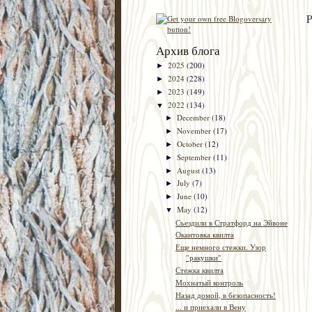
P
Архив блога
2025
(200)
►
2024
(228)
►
2023
(149)
►
2022
(134)
▼
December
(18)
►
November
(17)
►
October
(12)
►
September
(11)
►
August
(13)
►
July
(7)
►
June
(10)
►
May
(12)
▼
Съездили в Стратфорд на Эйвоне
Окантовка квилта
Еще немного стежки. Узор
"ракушки"
Стежка квилта
Мохнатый контроль
Назад домой, в безопасность!
... и приехали в Вену