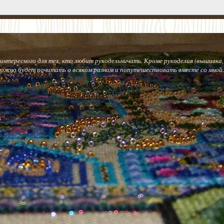
интересного для тех, кто любит рукодельничать. Кроме рукоделия (вышивка,
можно будет почитать о всяком разном и попутешествовать вместе со мной.