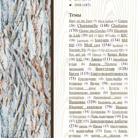
2008
(187)
►
Темы
Canon
Bang on the Door
(3)
Black Sabbath
(1)
Chainmaille
(148)
Chatlaine
(20)
(170)
Cirque des Cercles
(23)
Elizabeth
de Lisle
(20)
KFC
Etsy
(6)
EPP
(2)
Folksy
(1)
longarm
(134)
(18)
Mill
Lampwork
(1)
Mой сад
(154)
Hill
(32)
needleroll
(1)
Nintendo Wii
(3)
Ozzy
(1)
Pay It Forward (PIF)
(2)
Round Robin
Pen and ink
(5)
Pinterest
(1)
Амара
(111)
(18)
SAL
(34)
Английская
Анжела Уолтерс
(34)
кухня
(6)
Бижутерия
(128)
аппликация
(3)
Бисер
(115)
благотворительность
(73)
Блоговедение
(10)
блок-флейта
(4)
Видео
(58)
Бумажное
(4)
вождение
(1)
Воздушные шары
(1)
Встречи
(2)
Вышивальная комната
(10)
Вышивальные
прибамбасы
(2)
Вышивальный юмор
(1)
Вышивка
(329)
Вышивки не мои
(5)
Вязание крючком
(79)
Вязание
спицами
(34)
Годовщина
(5)
Головоломки
День рождения
(16)
Еда
(2)
Гороскопы
(2)
Завершенные работы
(37)
ЕРР
(15)
(274)
Икона
(13)
заказы
(6)
Инструменты
калиграфия
(13)
(11)
Книги-
Канва
(1)
журналы
(4)
коврик из полосок
(4)