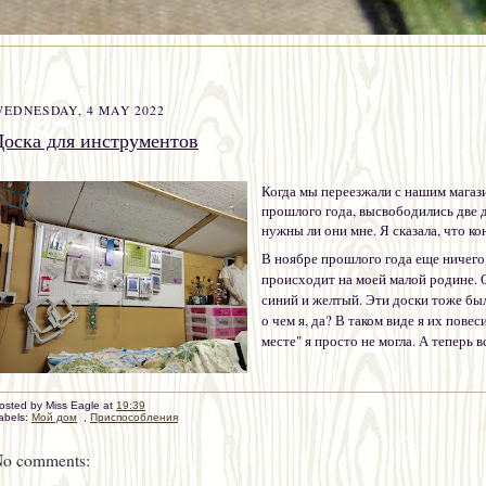
EDNESDAY, 4 MAY 2022
Доска для инструментов
Когда мы переезжали с нашим магаз
прошлого года, высвободились две 
нужны ли они мне. Я сказала, что к
В ноябре прошлого года еще ничего 
происходит на моей малой родине. 
синий и желтый. Эти доски тоже был
о чем я, да? В таком виде я их повес
месте" я просто не могла. А теперь в
osted by
Miss Eagle
at
19:39
abels:
Мой дом
,
Приспособления
o comments: