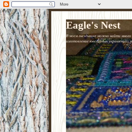
Eagle's Nest
В моем гнездышке можно найти много 
изготовление ювелирных украшений), 