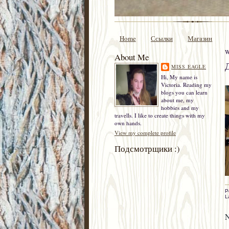
Home
Ссылки
Магазин
W
About Me
MISS EAGLE
Hi, My name is
Victoria. Reading my
blogs you can learn
about me, my
hobbies and my
travells. I like to create things with my
own hands.
View my complete profile
Подсмотрщики :)
P
L
N