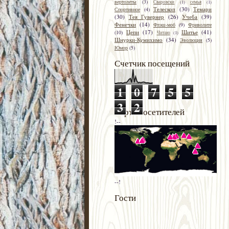
вертолеты
(3)
Сваровски
(1)
семья
(1)
Телескоп
(30)
Темари
Спортивное
(4)
(30)
Тея Гувернер
(26)
Учеба
(39)
Фенечки
(14)
Флэш-моб
(9)
Фриволите
Цепи
(17)
Шитье
(41)
(10)
Читаю
(1)
Шнурки-Кумихимо
(34)
Эволюция
(5)
Юмор
(5)
Счетчик посещений
1
0
7
5
5
3
2
Карта посетителей
!--
--!
Гости